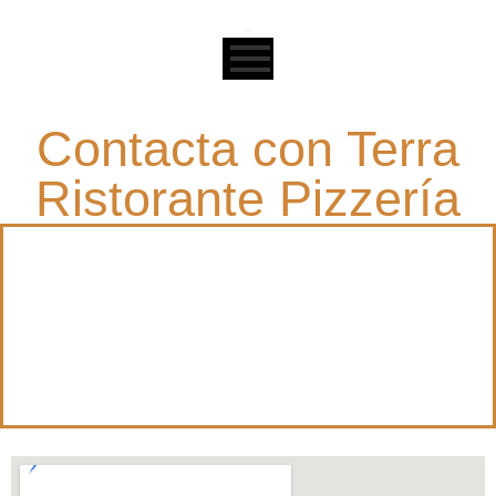
Contacta con Terra
Ristorante Pizzería
Estamos ubicados en playa de Cala Bona – Son
Servera, nuestra terraza con vista al mar, hace que
nuestro restaurante sea un sitio especial y
acogedor donde disfrutar de una buena comida va
ser una experiencia inolvidable.